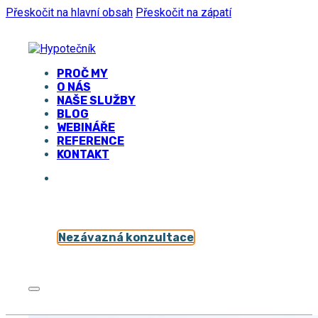
Přeskočit na hlavní obsah
Přeskočit na zápatí
PROČ MY
O NÁS
NAŠE SLUŽBY
BLOG
WEBINÁŘE
REFERENCE
KONTAKT
Nezávazná konzultace