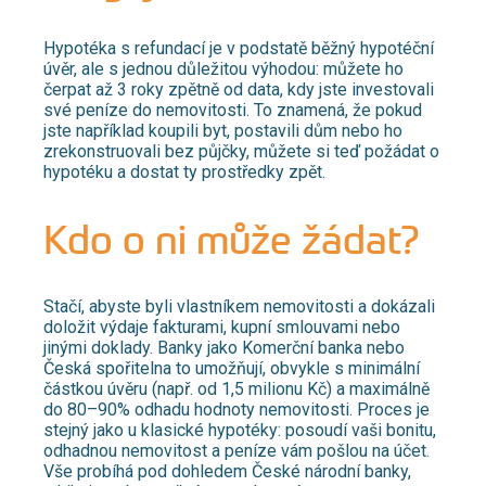
Hypotéka s refundací je v podstatě běžný hypotéční
úvěr, ale s jednou důležitou výhodou: můžete ho
čerpat až 3 roky zpětně od data, kdy jste investovali
své peníze do nemovitosti. To znamená, že pokud
jste například koupili byt, postavili dům nebo ho
zrekonstruovali bez půjčky, můžete si teď požádat o
hypotéku a dostat ty prostředky zpět.
Kdo o ni může žádat?
Stačí, abyste byli vlastníkem nemovitosti a dokázali
doložit výdaje fakturami, kupní smlouvami nebo
jinými doklady. Banky jako Komerční banka nebo
Česká spořitelna to umožňují, obvykle s minimální
částkou úvěru (např. od 1,5 milionu Kč) a maximálně
do 80–90% odhadu hodnoty nemovitosti. Proces je
stejný jako u klasické hypotéky: posoudí vaši bonitu,
odhadnou nemovitost a peníze vám pošlou na účet.
Vše probíhá pod dohledem České národní banky,