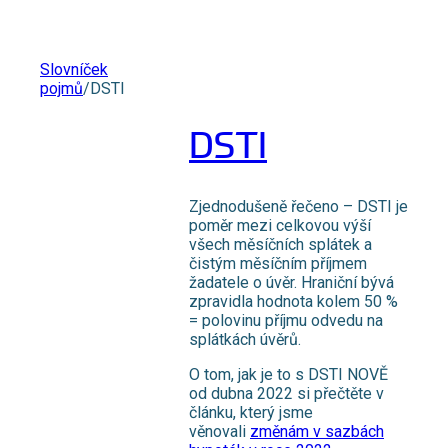
Slovníček
pojmů
/
DSTI
DSTI
Zjednodušeně řečeno – DSTI je
poměr mezi celkovou výší
všech měsíčních splátek a
čistým měsíčním příjmem
žadatele o úvěr. Hraniční bývá
zpravidla hodnota kolem 50 %
= polovinu příjmu odvedu na
splátkách úvěrů.
O tom, jak je to s DSTI NOVĚ
od dubna 2022 si přečtěte v
článku, který jsme
věnovali
změnám v sazbách