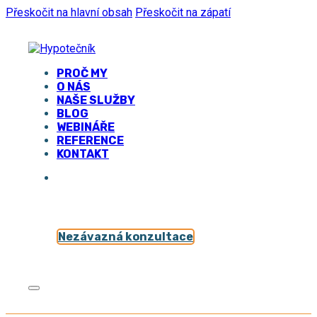
Přeskočit na hlavní obsah
Přeskočit na zápatí
PROČ MY
O NÁS
NAŠE SLUŽBY
BLOG
WEBINÁŘE
REFERENCE
KONTAKT
Nezávazná konzultace