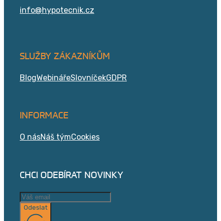
info@hypotecnik.cz
SLUŽBY ZÁKAZNÍKŮM
Blog
Webináře
Slovníček
GDPR
INFORMACE
O nás
Náš tým
Cookies
CHCI ODEBÍRAT NOVINKY
Odeslat