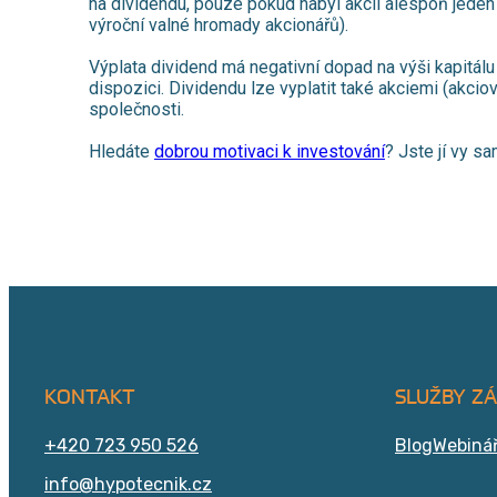
na dividendu, pouze pokud nabyl akcii alespoň jeden
výroční valné hromady akcionářů).
Výplata dividend má negativní dopad na výši kapitálu 
dispozici. Dividendu lze vyplatit také akciemi (akcio
společnosti.
Hledáte
dobrou motivaci k investování
? Jste jí vy sa
KONTAKT
SLUŽBY Z
+420 723 950 526
Blog
Webiná
info@hypotecnik.cz