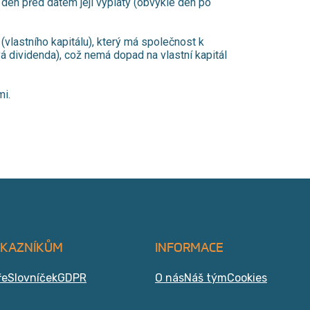
 den před datem její výplaty (obvykle den po
(vlastního kapitálu), který má společnost k
vá dividenda), což nemá dopad na vlastní kapitál
mi.
ÁKAZNÍKŮM
INFORMACE
ře
Slovníček
GDPR
O nás
Náš tým
Cookies